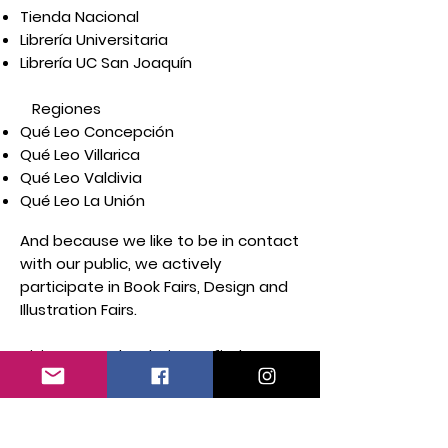
Tienda Nacional
Librería Universitaria
Librería UC San Joaquín
Regiones
Qué Leo Concepción
Qué Leo Villarica
Qué Leo Valdivia
Qué Leo La Unión
And because we like to be in contact
with our public, we actively
participate in Book Fairs, Design and
Illustration Fairs.
Visit our Facebook site to find out
about the upcoming fairs in which
we will participate.
Online sale