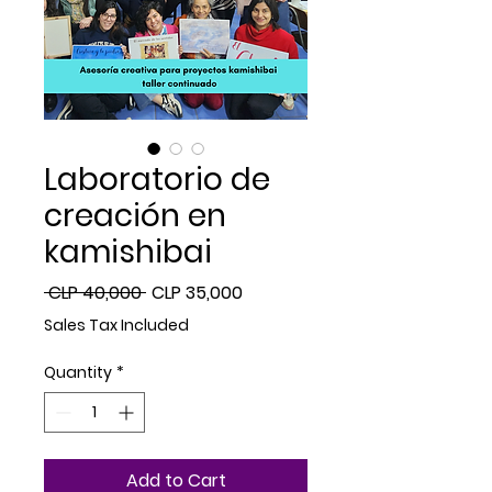
Laboratorio de
creación en
kamishibai
Regular
Sale
 CLP 40,000 
CLP 35,000
Price
Price
Sales Tax Included
Quantity
*
Add to Cart