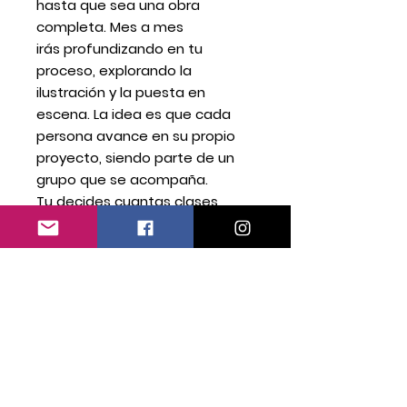
hasta que sea una obra
completa. Mes a mes
irás profundizando en tu
proceso, explorando la
ilustración y la puesta en
escena. La idea es que cada
persona avance en su propio
proyecto, siendo parte de un
grupo que se acompaña.
Tu decides cuantas clases
tomas. El mínimo son 4 clases.
Valor: 10.000 por clase. (mínimo
4 clases)
Combo 4 clases 35.000
Todos los miércoles a partir de
8 de julio.
Solo 10 cupos.