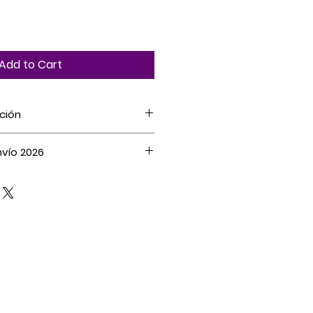
Add to Cart
ución
ena otorga el
derecho a
vío 2026
mplica arrepentirse dentro de
 contrató el servicio o recibió
o a lo largo y ancho del
este último caso, antes de haber
 con envío vía Starken según
cliente. La web tiene costos
ión revisar
aquí
producto.
o de entrega es de
5 a 7
 territorio nacional.
ede solicitar retiro en tienda,
ejemplares pueden ser
ro Escuela Militar o Metro
inación con la editorial.