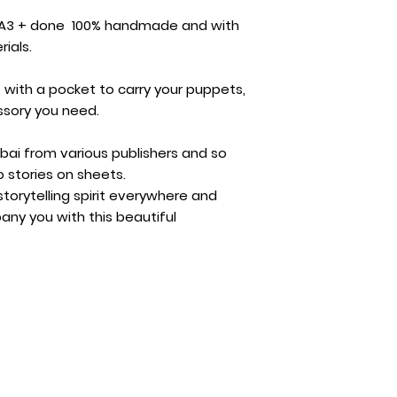
Para envíos inter
 A3 + done 100% handmade and with
contacto@calcet
ials.
, with a pocket to carry your puppets,
ssory you need.
ai from various publishers and so
wo stories on sheets.
storytelling spirit everywhere and
ny you with this beautiful