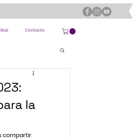
ibai
Contacto
023:
ara la
s compartir 