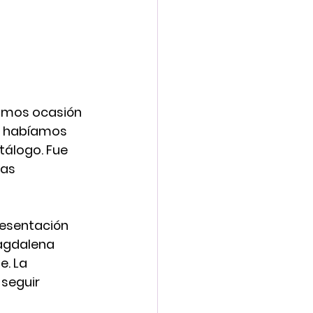
vimos ocasión 
n habíamos 
tálogo. Fue 
as 
esentación 
Magdalena 
. La 
seguir 