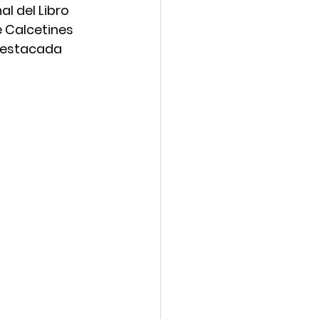
l del Libro 
e Calcetines 
destacada 