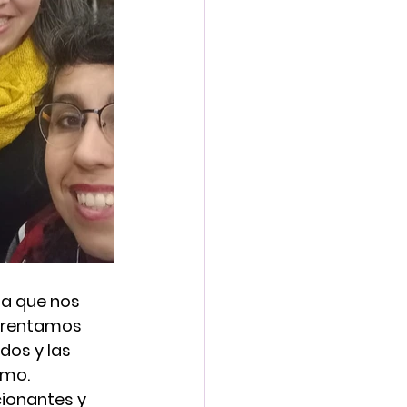
ia que nos 
nfrentamos 
dos y las 
mo. 
ionantes y 