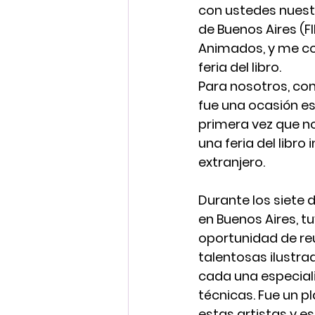
con ustedes nuestr
de Buenos Aires (F
Animados, y me co
feria del libro.
Para nosotros, com
fue una ocasión esp
primera vez que n
una feria del libro 
extranjero.
Durante los siete 
en Buenos Aires, tu
oportunidad de reu
talentosas ilustra
cada una especiali
técnicas. Fue un p
estas artistas y e